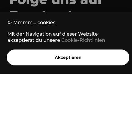
Facebook
🍪
Mmmm... cookies
Instagram
oder
Mit der Navigation auf dieser Website
akzeptierst du unsere
Cookie-Richtlinien
Strava
Akzeptieren
Über Marton